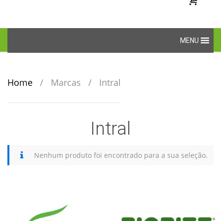
Skip
MENU
to
content
Home
/
Marcas
/
Intral
Intral
Nenhum produto foi encontrado para a sua seleção.