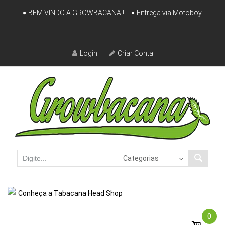
Skip
BEM VINDO A GROWBACANA !
Entrega via Motoboy
to
content
Login
Criar Conta
Conheça a Tabacana Head Shop
0