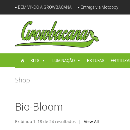
Skip
BEM VINDO A GROWBACANA !
Entrega via Motoboy
to
content
Skip
KITS
ILUMINAÇÃO
ESTUFAS
FERTILIZ
to
content
Shop
Bio-Bloom
Exibindo 1–18 de 24 resultados
View All