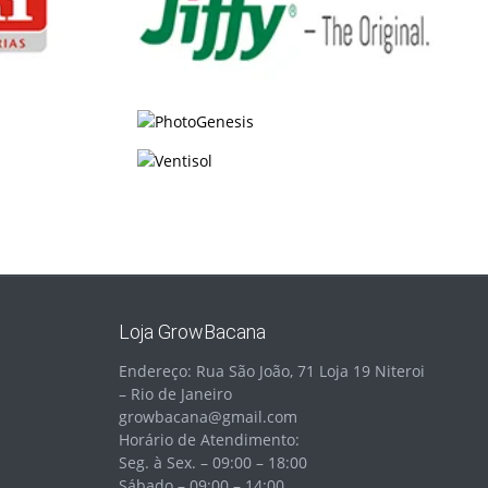
Loja GrowBacana
Endereço: Rua São João, 71 Loja 19 Niteroi
– Rio de Janeiro
growbacana@gmail.com
Horário de Atendimento:
Seg. à Sex. – 09:00 – 18:00
Sábado – 09:00 – 14:00