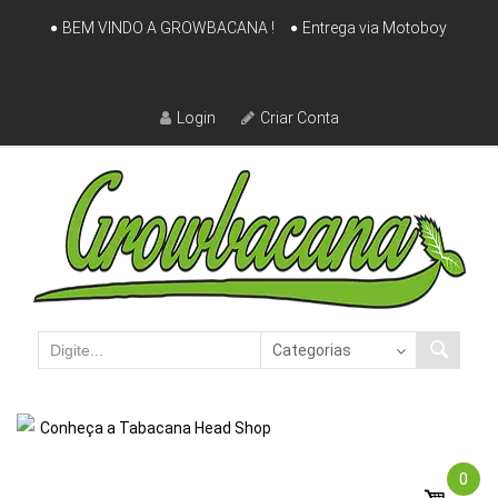
Skip
BEM VINDO A GROWBACANA !
Entrega via Motoboy
to
content
Login
Criar Conta
Conheça a Tabacana Head Shop
0