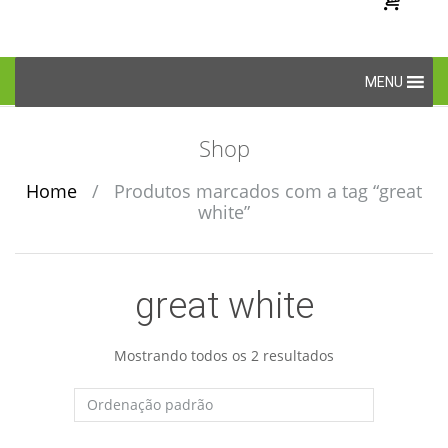
Skip
MENU
to
content
Shop
Home
/
Produtos marcados com a tag “great
white”
great white
Mostrando todos os 2 resultados