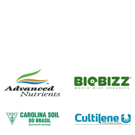
Great White 4oz (113.4g) ( Lacrado )
Add to ca
R$
386,45