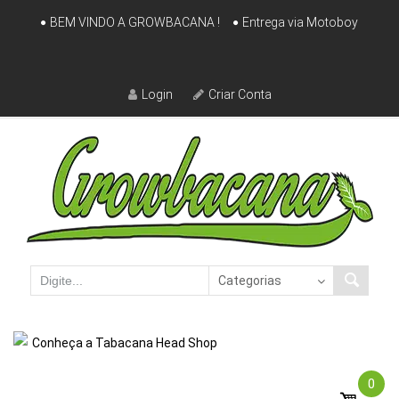
Skip
BEM VINDO A GROWBACANA !
Entrega via Motoboy
to
content
Login
Criar Conta
Conheça a Tabacana Head Shop
0