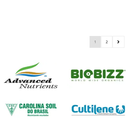
R$
713,99
1
2