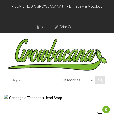
Skip
BEM VINDO A GROWBACANA !
Entrega via Motoboy
to
content
Login
Criar Conta
Conheça a Tabacana Head Shop
0