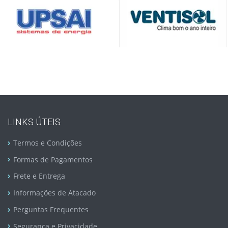
LINKS ÚTEIS
Termos e Condições
Formas de Pagamentos
Frete e Entrega
Informações de Atacado
Perguntas Frequentes
Segurança e Privacidade