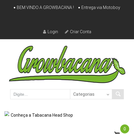
Skip
BEM VINDO A GROWBACANA !
Entrega via Motoboy
to
content
Login
Criar Conta
Conheça a Tabacana Head Shop
0