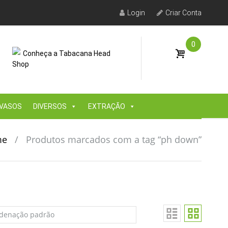
Login
Criar Conta
0
Conheça a Tabacana Head
Shop
VASOS
DIVERSOS
EXTRAÇÃO
me
/
Produtos marcados com a tag “ph down”