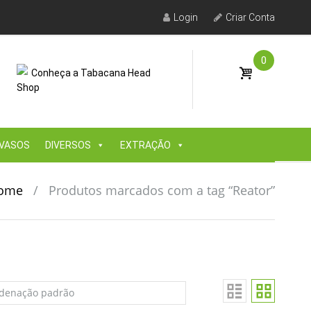
Login
Criar Conta
0
Conheça a Tabacana Head
Shop
VASOS
DIVERSOS
EXTRAÇÃO
ome
/
Produtos marcados com a tag “Reator”