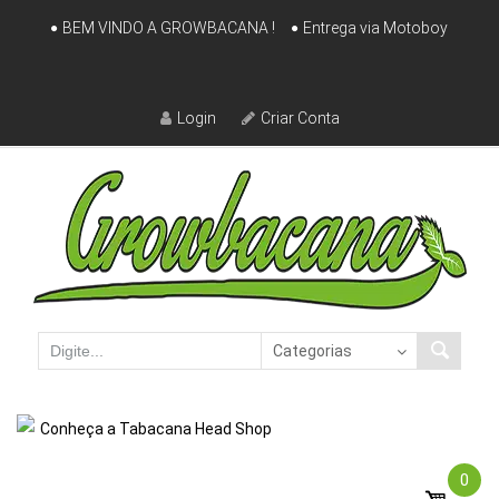
Skip
BEM VINDO A GROWBACANA !
Entrega via Motoboy
to
content
Login
Criar Conta
Conheça a Tabacana Head Shop
0