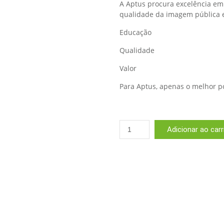
A Aptus procura excelência em t
qualidade da imagem pública e 
Educação
Qualidade
Valor
Para Aptus, apenas o melhor pos
Aptus
Adicionar ao car
Plant
Tech
Top
Booster
100ml
quantidade