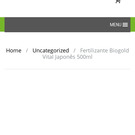
Skip
MENU
to
content
Home
/
Uncategorized
/
Fertilizante Biogold
Vital Japonês 500ml