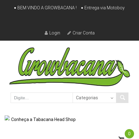
Skip
BEM VINDO A GROWBACANA !
Entrega via Motoboy
to
content
Login
Criar Conta
Conheça a Tabacana Head Shop
0