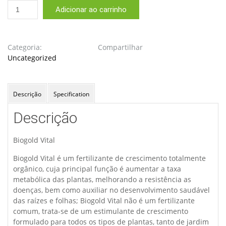
Fertilizante
Adicionar ao carrinho
Biogold
Vital
Japonês
500ml
Categoria:
Compartilhar
quantidade
Uncategorized
Descrição
Specification
Descrição
Biogold Vital
Biogold Vital é um fertilizante de crescimento totalmente
orgânico, cuja principal função é aumentar a taxa
metabólica das plantas, melhorando a resistência as
doenças, bem como auxiliar no desenvolvimento saudável
das raízes e folhas; Biogold Vital não é um fertilizante
comum, trata-se de um estimulante de crescimento
formulado para todos os tipos de plantas, tanto de jardim