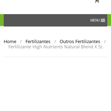
Skip
MENU
to
content
Home
/
Fertilizantes
/
Outros Fertilizantes
/
Fertilizante High Nutrients Natural Blend X 5L