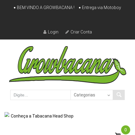
Skip
BEM VINDO A GROWBACANA !
Entrega via Motoboy
to
content
Login
Criar Conta
Conheça a Tabacana Head Shop
0