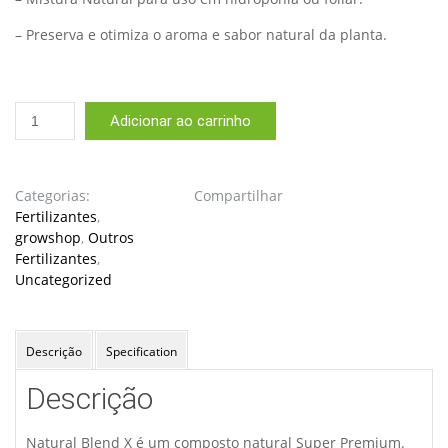
– Preserva e otimiza o aroma e sabor natural da planta.
Fertilizante
Adicionar ao carrinho
High
Nutrients
Natural
Blend
Categorias:
Compartilhar
X
Fertilizantes
,
5L
growshop
,
Outros
quantidade
Fertilizantes
,
Uncategorized
Descrição
Specification
Descrição
Natural Blend X é um composto natural Super Premium.