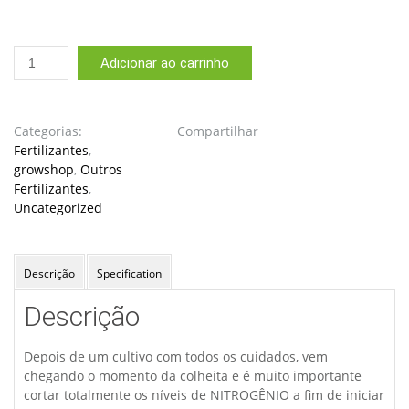
Fertilizante
Adicionar ao carrinho
Nutrilabs
Grand
Finale
-
Categorias:
Compartilhar
1
Fertilizantes
,
Litro
growshop
,
Outros
quantidade
Fertilizantes
,
Uncategorized
Descrição
Specification
Descrição
Depois de um cultivo com todos os cuidados, vem
chegando o momento da colheita e é muito importante
cortar totalmente os níveis de NITROGÊNIO a fim de iniciar