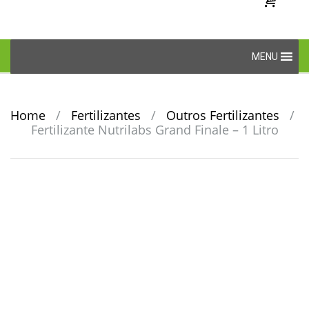
Skip
MENU
to
content
Home
/
Fertilizantes
/
Outros Fertilizantes
/
Fertilizante Nutrilabs Grand Finale – 1 Litro