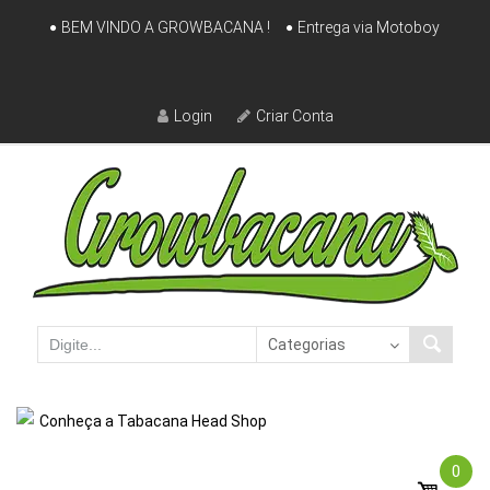
Skip
BEM VINDO A GROWBACANA !
Entrega via Motoboy
to
content
Login
Criar Conta
Conheça a Tabacana Head Shop
0