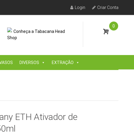
Login
Criar Conta
0
Conheça a Tabacana Head
Shop
VASOS
DIVERSOS
EXTRAÇÃO
ny ETH Ativador de
50ml