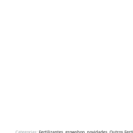
Categorias:
Fertilizantes
,
growshop
,
novidades
,
Outros Fert