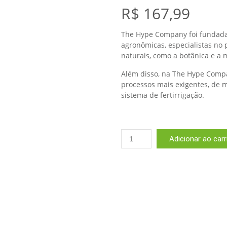
R$
167,99
The Hype Company foi fundada 
agronômicas, especialistas no
naturais, como a botânica e a m
Além disso, na The Hype Comp
processos mais exigentes, de 
sistema de fertirrigação.
The
Adicionar ao car
Hype
Company
High
Grow
Fertilizante
Líquido
de
Crescimento