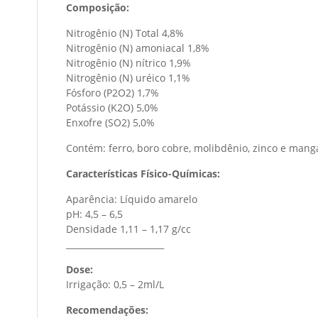
Composição:
Nitrogênio (N) Total 4,8%
Nitrogênio (N) amoniacal 1,8%
Nitrogênio (N) nítrico 1,9%
Nitrogênio (N) uréico 1,1%
Fósforo (P2O2) 1,7%
Potássio (K2O) 5,0%
Enxofre (SO2) 5,0%
Contém: ferro, boro cobre, molibdênio, zinco e man
Características Físico-Químicas:
Aparência: Líquido amarelo
pH: 4,5 – 6,5
Densidade 1,11 – 1,17 g/cc
_______________________
Dose:
Irrigação: 0,5 – 2ml/L
Recomendações: