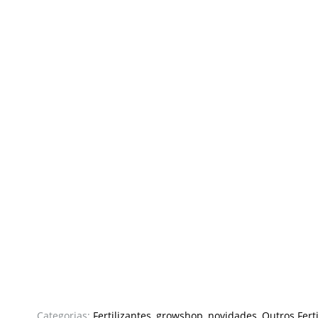
Categorias:
Fertilizantes
,
growshop
,
novidades
,
Outros Fert