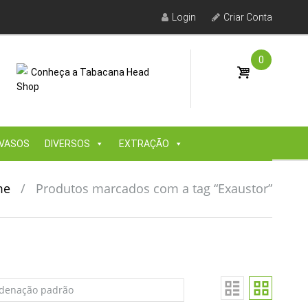
Login
Criar Conta
0
Conheça a Tabacana Head
Shop
VASOS
DIVERSOS
EXTRAÇÃO
me
/
Produtos marcados com a tag “Exaustor”