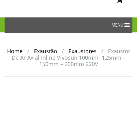
Skip
MENU
to
content
Home
/
Exaustão
/
Exaustores
/
Exaustor
De Ar Axial Inline Vivosun 100mm- 125mm –
150mm – 200mm 220V