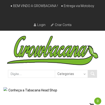
Skip
BEM VINDO A GROWBACANA !
Entrega via Motoboy
to
content
Login
Criar Conta
Conheça a Tabacana Head Shop
0