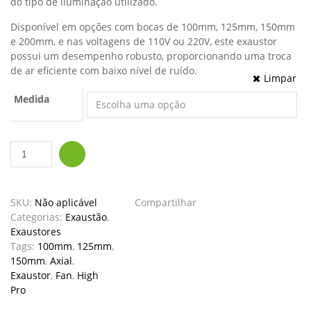
R$ 1
do tipo de iluminação utilizado.
Disponível em opções com bocas de 100mm, 125mm, 150mm
e 200mm, e nas voltagens de 110V ou 220V, este exaustor
possui um desempenho robusto, proporcionando uma troca
de ar eficiente com baixo nível de ruído.
Limpar
Medida
Exaustor
Adicionar ao carrinho
De
Ar
Axial
SKU:
Não aplicável
Compartilhar
Inline
Categorias:
Exaustão
,
Vivosun
Exaustores
100mm-
Tags:
100mm
,
125mm
,
125mm
150mm
,
Axial
,
-
Exaustor
,
Fan
,
High
150mm
Pro
-
200mm