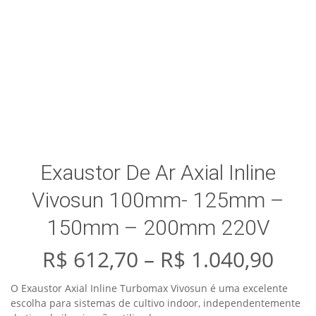
Exaustor De Ar Axial Inline
Vivosun 100mm- 125mm –
150mm – 200mm 220V
Pric
R$
612,70
–
R$
1.040,90
rang
R$ 6
O Exaustor Axial Inline Turbomax Vivosun é uma excelente
thr
escolha para sistemas de cultivo indoor, independentemente