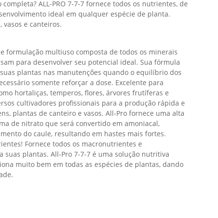
 completa? ALL-PRO 7-7-7 fornece todos os nutrientes, de
senvolvimento ideal em qualquer espécie de planta.
 vasos e canteiros.
e de formulação multiuso composta de todos os minerais
isam para desenvolver seu potencial ideal. Sua fórmula
r suas plantas nas manutenções quando o equilíbrio dos
necessário somente reforçar a dose. Excelente para
mo hortaliças, temperos, flores, árvores frutíferas e
ersos cultivadores profissionais para a produção rápida e
ns, plantas de canteiro e vasos. All-Pro fornece uma alta
rma de nitrato que será convertido em amoniacal,
amento do caule, resultando em hastes mais fortes.
ientes! Fornece todos os macronutrientes e
 suas plantas. All-Pro 7-7-7 é uma solução nutritiva
ciona muito bem em todas as espécies de plantas, dando
dade.