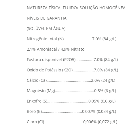
NATUREZA FÍSICA: FLUIDO/ SOLUÇÃO HOMOGÊNEA
NÍVEIS DE GARANTIA
(SOLÚVEL EM ÁGUA)
Nitrogênio total (N)………………………7.0% (84 g/L)
2,1% Amoniacal / 4,9% Nitrato
Fósforo disponível (P2O5)……………..7.0% (84 g/L)
Óxido de Potássio (K2O)………………..7.0% (84 g/L)
Cálcio (Ca)……………………………………2.0% (24 g/L)
Magnésio (Mg)……………………………….0.5% (6 g/L)
Enxofre (S)…………………………………0,05% (0,6 g/L)
Boro (B)………………………………..0,007% (0,084 g/L)
Cloro (Cl)……………………………….0,006% (0,072 g/L)