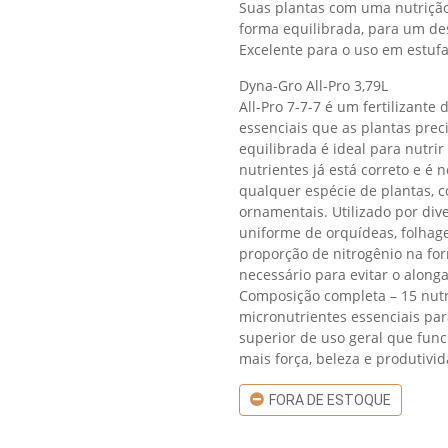
Suas plantas com uma nutrição
forma equilibrada, para um de
Excelente para o uso em estufa,
Dyna-Gro All-Pro 3,79L
All-Pro 7-7-7 é um fertilizant
essenciais que as plantas prec
equilibrada é ideal para nutri
nutrientes já está correto e é 
qualquer espécie de plantas, co
ornamentais. Utilizado por div
uniforme de orquídeas, folhage
proporção de nitrogênio na fo
necessário para evitar o along
Composição completa – 15 nutr
micronutrientes essenciais para
superior de uso geral que fun
mais força, beleza e produtivi
FORA DE ESTOQUE