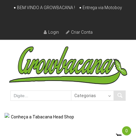
Skip
BEM VINDO A GROWBACANA !
Entrega via Motoboy
to
content
Login
Criar Conta
Conheça a Tabacana Head Shop
0