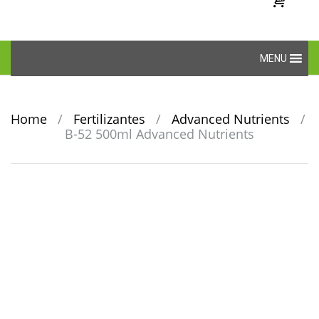
Skip
MENU
to
content
Home
/
Fertilizantes
/
Advanced Nutrients
/
B-52 500ml Advanced Nutrients