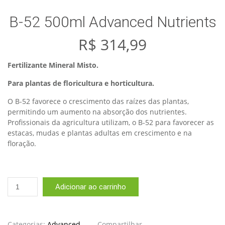
B-52 500ml Advanced Nutrients
R$
314,99
Fertilizante Mineral Misto.
Para plantas de floricultura e horticultura.
O B-52 favorece o crescimento das raízes das plantas,
permitindo um aumento na absorção dos nutrientes.
Profissionais da agricultura utilizam, o B-52 para favorecer as
estacas, mudas e plantas adultas em crescimento e na
floração.
B-
Adicionar ao carrinho
52
500ml
Advanced
Nutrients
Categorias:
Advanced
Compartilhar