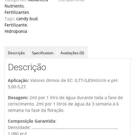
quantidade
Nutrients
,
Fertilizantes
Tags:
candy bud
,
Fertilizante
,
Hidroponia
Descrição
Specification
Avaliações (0)
Descrição
Aplicação:
Valores ótimos de EC: 0,77-0,83mS/cm e pH:
5,00-5,27.
Dosagem:
2ml por 1 litro de água durante toda a fase de
ceriscimento. 2ml por 1 litros de água da 3 semana à 6
semana na fase da floração.
Composição Garantida
:
Densidade: ……………………………………………………………………
1.080 gr/L