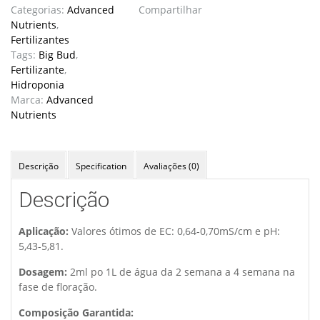
Nutrients
Categorias:
Advanced
Compartilhar
quantidade
Nutrients
,
Fertilizantes
Tags:
Big Bud
,
Fertilizante
,
Hidroponia
Marca:
Advanced
Nutrients
Descrição
Specification
Avaliações (0)
Descrição
Aplicação:
Valores ótimos de EC: 0,64-0,70mS/cm e pH:
5,43-5,81.
Dosagem:
2ml po 1L de água da 2 semana a 4 semana na
fase de floração.
Composição Garantida: