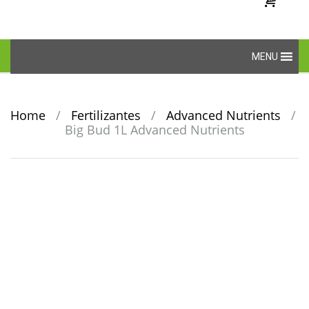
Skip
MENU
to
content
Home
/
Fertilizantes
/
Advanced Nutrients
/
Big Bud 1L Advanced Nutrients