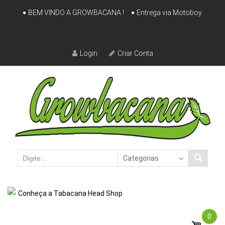
Skip
BEM VINDO A GROWBACANA !
Entrega via Motoboy
to
content
Login
Criar Conta
Conheça a Tabacana Head Shop
0