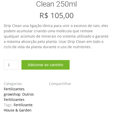
Clean 250ml
R$
105,00
Drip Clean usa ligação iônica para unir o excesso de sais, eles
podem acumular criando uma molécula que remove
qualquer acúmulo de minerais no sistema utilizado e garante
a máxima absorção pela planta. Usar Drip Clean em todo o
ciclo de vida da planta durante o uso de nutrientes.
Fertilizante
Adicionar ao carrinho
House
&
Garden
Drip
Categorias:
Compartilhar
Clean
Fertilizantes
,
250ml
growshop
,
Outros
quantidade
Fertilizantes
Tags:
Fertilizante
,
House & Garden