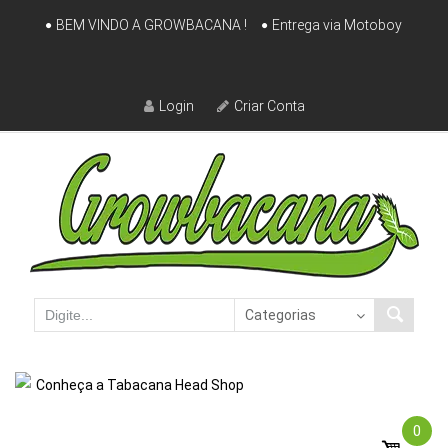
Skip
BEM VINDO A GROWBACANA !
Entrega via Motoboy
to
content
Login
Criar Conta
Conheça a Tabacana Head Shop
0