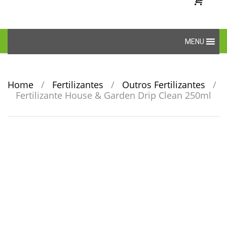
Skip
MENU
to
content
Home
/
Fertilizantes
/
Outros Fertilizantes
/
Fertilizante House & Garden Drip Clean 250ml