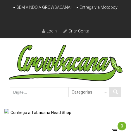
Skip
BEM VINDO A GROWBACANA !
Entrega via Motoboy
to
content
Login
Criar Conta
Conheça a Tabacana Head Shop
0