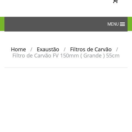
Skip
MENU
to
content
Home
/
Exaustão
/
Filtros de Carvão
/
Filtro de Carvão FV 150mm ( Grande ) 55cm