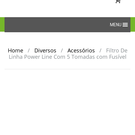
Skip
MENU
to
content
Home
/
Diversos
/
Acessórios
/
Filtro De
Linha Power Line Com 5 Tomadas com Fusível