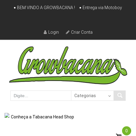
Skip
BEM VINDO A GROWBACANA !
Entrega via Motoboy
to
content
Login
Criar Conta
Conheça a Tabacana Head Shop
0