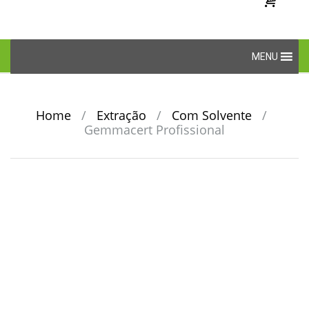
Skip
MENU
to
content
Home
/
Extração
/
Com Solvente
/
Gemmacert Profissional