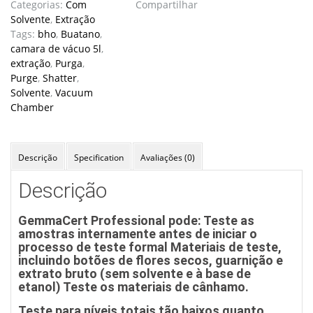
Categorias:
Com
Compartilhar
Solvente
,
Extração
Tags:
bho
,
Buatano
,
camara de vácuo 5l
,
extração
,
Purga
,
Purge
,
Shatter
,
Solvente
,
Vacuum
Chamber
Descrição
Specification
Avaliações (0)
Descrição
GemmaCert Professional pode: Teste as
amostras internamente antes de iniciar o
processo de teste formal Materiais de teste,
incluindo botões de flores secos, guarnição e
extrato bruto (sem solvente e à base de
etanol) Teste os materiais de cânhamo.
Teste para níveis totais tão baixos quanto