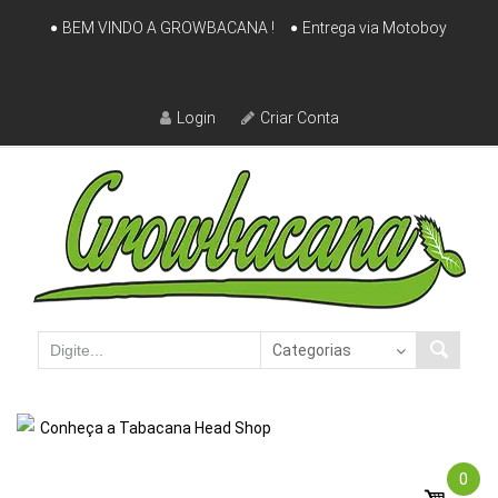
Skip
BEM VINDO A GROWBACANA !
Entrega via Motoboy
to
content
Login
Criar Conta
Conheça a Tabacana Head Shop
0