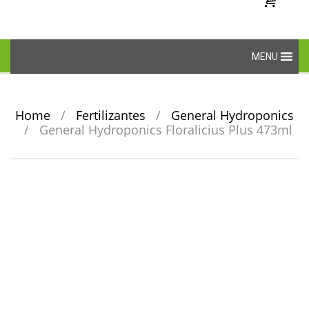
Skip
MENU
to
content
Home
/
Fertilizantes
/
General Hydroponics
/
General Hydroponics Floralicius Plus 473ml