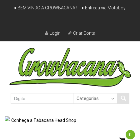
Skip
BEM VINDO A GROWBACANA !
Entrega via Motoboy
to
content
Login
Criar Conta
Conheça a Tabacana Head Shop
0