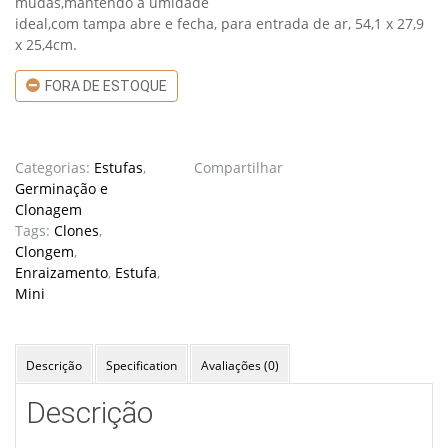
mudas,mantendo a umidade
ideal,com tampa abre e fecha, para entrada de ar, 54,1 x 27,9
x 25,4cm.
FORA DE ESTOQUE
Categorias:
Estufas
,
Compartilhar
Germinação e
Clonagem
Tags:
Clones
,
Clongem
,
Enraizamento
,
Estufa
,
Mini
Descrição
Specification
Avaliações (0)
Descrição