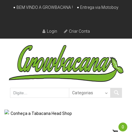
Skip
BEM VINDO A GROWBACANA !
Entrega via Motoboy
to
content
Login
Criar Conta
Conheça a Tabacana Head Shop
0