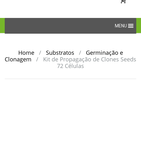
Skip
MENU
to
content
Home
/
Substratos
/
Germinação e
Clonagem
/
Kit de Propagação de Clones Seeds
72 Células