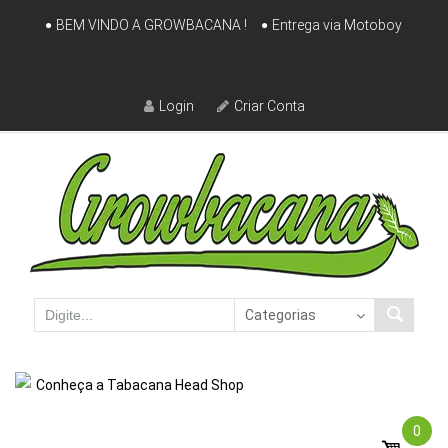
Skip
BEM VINDO A GROWBACANA !
Entrega via Motoboy
to
content
Login
Criar Conta
Conheça a Tabacana Head Shop
0