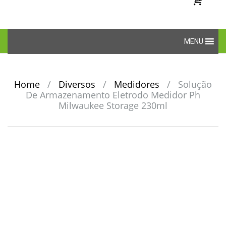
Skip
MENU
to
content
Home
/
Diversos
/
Medidores
/
Solução
De Armazenamento Eletrodo Medidor Ph
Milwaukee Storage 230ml