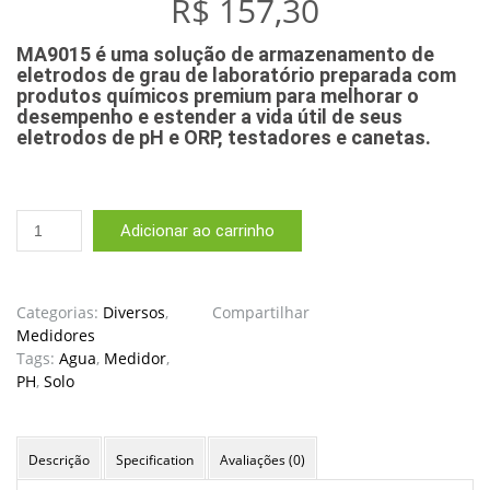
R$
157,30
MA9015 é uma solução de armazenamento de
eletrodos de grau de laboratório preparada com
produtos químicos premium para melhorar o
desempenho e estender a vida útil de seus
eletrodos de pH e ORP, testadores e canetas.
Solução
Adicionar ao carrinho
De
Armazenamento
Eletrodo
Medidor
Categorias:
Diversos
,
Compartilhar
Ph
Medidores
Milwaukee
Tags:
Agua
,
Medidor
,
Storage
PH
,
Solo
230ml
quantidade
Descrição
Specification
Avaliações (0)