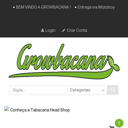
Skip
BEM VINDO A GROWBACANA !
Entrega via Motoboy
to
content
Login
Criar Conta
Conheça a Tabacana Head Shop
0