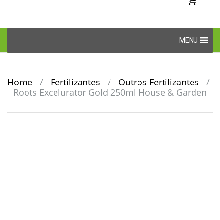
Skip
MENU
to
content
Home
/
Fertilizantes
/
Outros Fertilizantes
/
Roots Excelurator Gold 250ml House & Garden