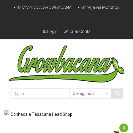
Skip
BEM VINDO A GROWBACANA !
Entrega via Motoboy
to
content
Login
Criar Conta
Conheça a Tabacana Head Shop
0