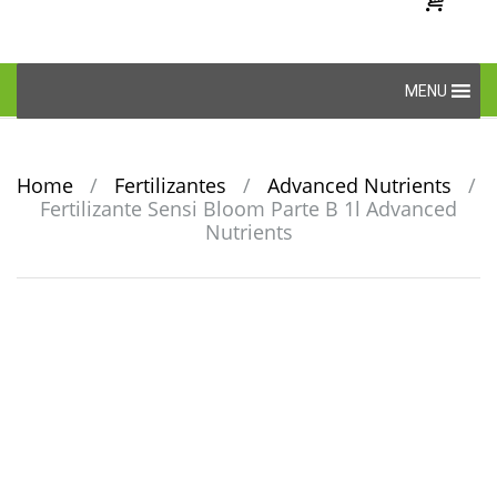
Skip
MENU
to
content
Home
/
Fertilizantes
/
Advanced Nutrients
/
Fertilizante Sensi Bloom Parte B 1l Advanced
Nutrients